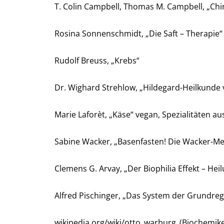
T. Colin Campbell, Thomas M. Campbell, „Chi
Rosina Sonnenschmidt, „Die Saft – Therapie“
Rudolf Breuss, „Krebs“
Dr. Wighard Strehlow, „Hildegard-Heilkunde 
Marie Laforèt, „Käse“ vegan, Spezialitäten au
Sabine Wacker, „Basenfasten! Die Wacker-M
Clemens G. Arvay, „Der Biophilia Effekt – He
Alfred Pischinger, „Das System der Grundreg
wikipedia.org/wiki/otto_warburg_(Biochemike