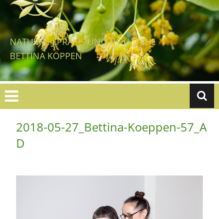
Zum
Inhalt
springen
NATURHEILPRAXIS UND HEILKÜCHE
BETTINA KÖPPEN
2018-05-27_Bettina-Koeppen-57_A
D